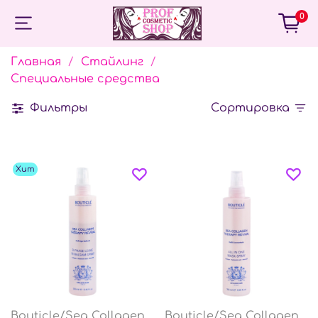
0
Главная
Стайлинг
Специальные средства
Фильтры
Сортировка
Хит
Bouticle/Sea Collagen
Bouticle/Sea Collagen