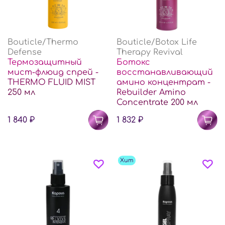
Bouticle/Thermo
Bouticle/Botox Life
Defense
Therapy Revival
Термозащитный
Ботокс
мист-флюид спрей -
восстанавливающий
THERMO FLUID MIST
амино концентрат -
250 мл
Rebuilder Amino
Concentrate 200 мл
1 840 ₽
1 832 ₽
Хит