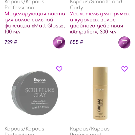
Kapous/Kapous
Kapous/Smooth and
Professional
Curly
Моделирующая паста
Усилитель для прямых
для волос сильной
и кудрявых волос
фиксации «Matt Gloss»,
двойного действия
100 мл
«Amplifier», 300 мл
729 ₽
855 ₽
Kapous/Kapous
Kapous/Kapous
Professional
Professional