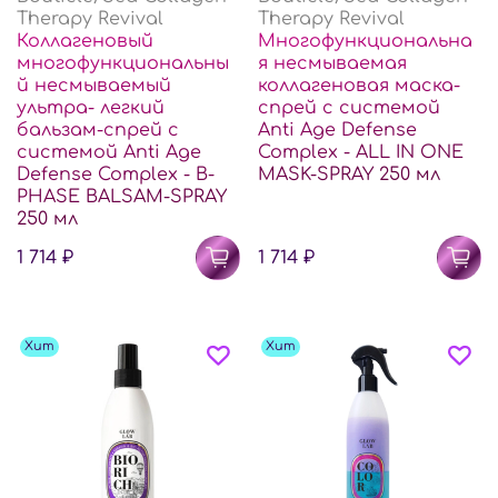
Therapy Revival
Therapy Revival
Коллагеновый
Многофункциональна
многофункциональны
я несмываемая
й несмываемый
коллагеновая маска-
ультра- легкий
спрей c системой
бальзам-спрей c
Anti Age Defense
системой Anti Age
Complex - ALL IN ONE
Defense Complex - B-
MASK-SPRAY 250 мл
PHASE BALSAM-SPRAY
250 мл
1 714 ₽
1 714 ₽
Хит
Хит