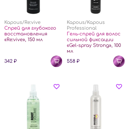
Kapous/Re:vive
Kapous/Kapous
Спрей для глубокого
Professional
восстановления
Гель-спрей для волос
«Re:vive», 150 мл
сильной фиксации
«Gel-spray Strong», 100
мл
342 ₽
558 ₽