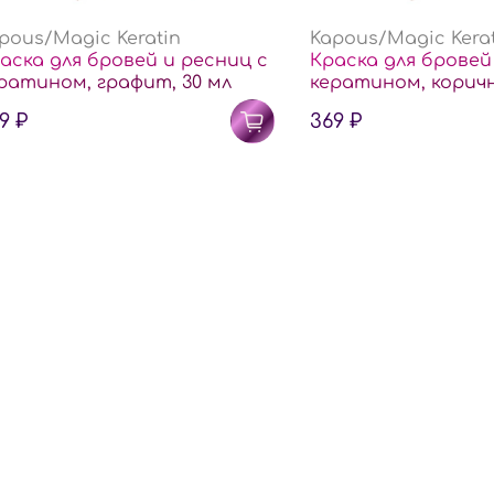
pous/Magic Keratin
Kapous/Magic Kera
аска для бровей и ресниц с
Краска для бровей
ратином, графит, 30 мл
кератином, коричн
9 ₽
369 ₽