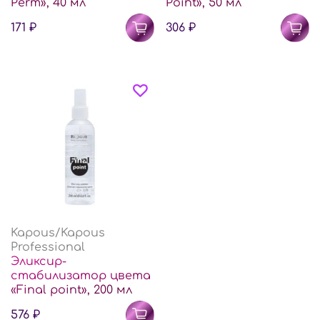
Perm», 40 мл
Point», 50 мл
171 ₽
306 ₽
Kapous/Kapous
Professional
Эликсир-
стабилизатор цвета
«Final point», 200 мл
576 ₽