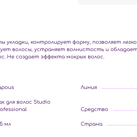
 укладки, контролирует форму, позволяет легко 
ирует волосы, устраняет волнистость и облада
ос. Не создает эффекта мокрых волос.
apous
Линия
ак для волос Studio
rofessional
Средство
25 мл
Страна