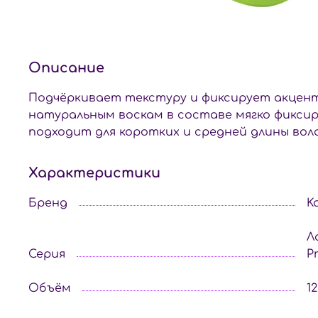
Описание
Подчёркивает текстуру и фиксирует акценты
натуральным воскам в составе мягко фикс
подходит для коротких и средней длины вол
Характеристики
Бренд
K
Л
Серия
P
Объём
1