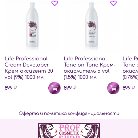
Life Professional
Life Professional
Life P
Cream Developer
Tone on Tone Крем-
Tone 
Крем оксигент 30
окислитель 5 vol
окисл
vol (9%) 1000 мл.
(1.5%) 1000 мл.
(0.75%
899 ₽
899 ₽
899 ₽
Оферта и политика конфиденциальности