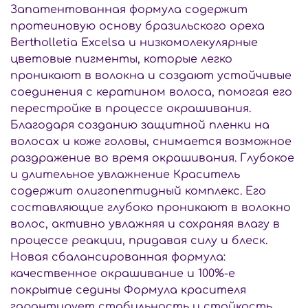
Запатентованная формула содержит
протеиновую основу бразильского ореха
Bertholletia Excelsa и низкомолекулярные
цветовые пигменты, которые легко
проникают в волокна и создают устойчивые
соединения с кератином волоса, помогая его
перестройке в процессе окрашивания.
Благодаря созданию защитной пленки на
волосах и коже головы, снимается возможное
раздражение во время окрашивания. Глубокое
и длительное увлажнение Краситель
содержит олигопептидный комплекс. Его
составляющие глубоко проникают в волокно
волос, активно увлажняя и сохраняя влагу в
процессе реакции, придавая силу и блеск.
Новая сбалансированная формула:
качественное окрашивание и 100%-е
покрытие седины Формула красителя
гарантирует стабильность и стойкость