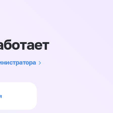
аботает
министратора
я