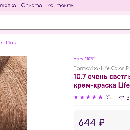
тавка
Оплата
Контакты
or Plus
арт.
1107F
Farmavita/Life Color P
10.7 очень све
крем-краска Life
(0)
В
644 ₽