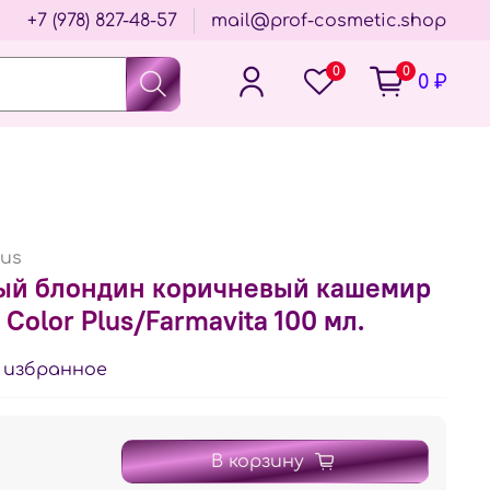
+7 (978) 827-48-57
mail@prof-cosmetic.shop
0
0
0 ₽
lus
тлый блондин коричневый кашемир
 Color Plus/Farmavita 100 мл.
 избранное
В корзину