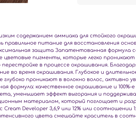
с низким содержанием аммиака для стойкого окра
ь правильное питание для восстановления основн
аксимальная защита Запатентованная формула с
рные цветовые пигменты, которые легко проникаю
о перестройке в процессе окрашивания. Благодар
ние во время окрашивания. Глубокое и длительн
глубоко проникают в волокно волос, активно увл
нная формула: качественное окрашивание и 100%-
та, уменьшает эффект выгорания и поддерживае
ционным материалом, который поглощает и разр
с Cream Developer 3,6,9 или 12% или соотношении 1
тенсивного цвета смешайте краситель в соотношени