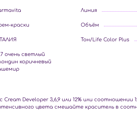
armavita
Линия
рем-краски
Объём
ТАЛИЯ
Тон/Life Color Plus
0.7 очень светлый
лондин коричневый
ашемир
с Cream Developer 3,6,9 или 12% или соотношении 1
тенсивного цвета смешайте краситель в соотношени