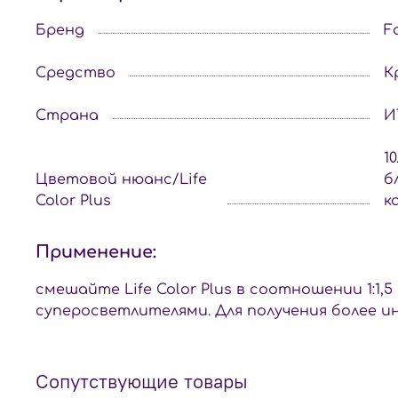
Бренд
F
Средство
К
Страна
И
1
Цветовой нюанс/Life
б
Color Plus
к
Применение:
смешайте Life Color Plus в соотношении 1:1,5 
суперосветлителями. Для получения более ин
Сопутствующие товары