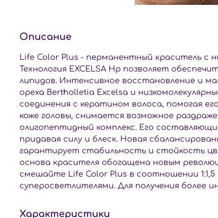
Описание
Life Color Plus - перманентный краситель 
Технология EXCELSA Hp позволяет обеспечит
липидов. Интенсивное восстановление и м
ореха Bertholletia Excelsa и низкомолекуля
соединения с кератином волоса, помогая ег
коже головы, снимается возможное раздраже
олигопептидный комплекс. Его составляющие 
придавая силу и блеск. Новая сбалансирова
гарантирует стабильность и стойкость цве
основа красителя обогащена новым револю
смешайте Life Color Plus в соотношении 1:1,5 
суперосветлителями. Для получения более ин
Характеристики