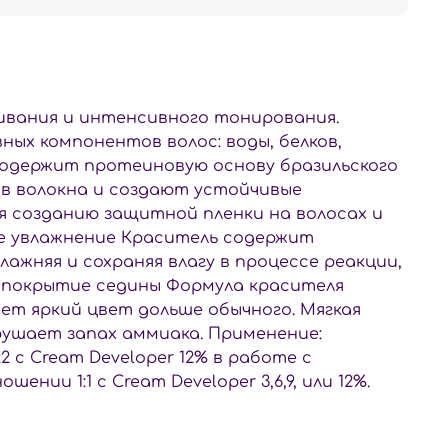
шивания и интенсивного тонирования.
ых компонентов волос: воды, белков,
одержит протеиновую основу бразильского
т в волокна и создают устойчивые
я созданию защитной пленки на волосах и
ое увлажнение Краситель содержит
ажняя и сохраняя влагу в процессе реакции,
е покрытие седины Формула красителя
т яркий цвет дольше обычного. Мягкая
ушает запах аммиака. Применение:
:2 с Cream Developer 12% в работе с
и 1:1 с Cream Developer 3,6,9, или 12%.