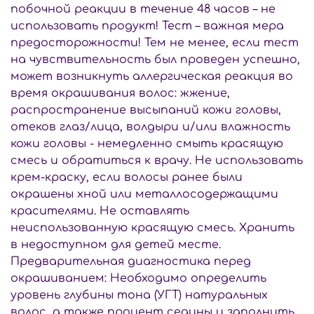
побочной реакции в течение 48 часов – не
использовать продукт! Тест – важная мера
предосторожности! Тем не менее, если тест
на чувствительность был проведен успешно,
может возникнуть аллергическая реакция во
время окрашивания волос: жжение,
распространение высыпаний кожи головы,
отеков глаз/лица, волдыри и/или влажность
кожи головы - немедленно смыть красящую
смесь и обратиться к врачу. Не использовать
крем-краску, если волосы ранее были
окрашены хной или металлосодержащими
красителями. Не оставлять
неиспользованную красящую смесь. Хранить
в недоступном для детей месте.
Предварительная диагностика перед
окрашиванием: Необходимо определить
уровень глубины тона (УГТ) натуральных
волос, а также процент седины и заполнить