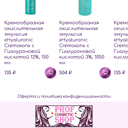
Кремообразная
Кремообразная
Крем
окислительная
окислительная
окис
эмульсия
эмульсия
эмуль
«Hyaluronic
«Hyaluronic
«Hyal
Cremoxon» с
Cremoxon» с
Cremo
Гиалуроновой
Гиалуроновой
Гиал
кислотой 12%, 150
кислотой 3%, 1050
кисло
мл
мл
135 ₽
504 ₽
135 ₽
Оферта и политика конфиденциальности