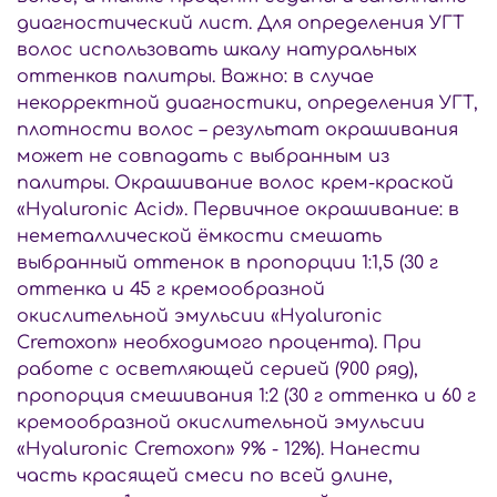
диагностический лист. Для определения УГТ
волос использовать шкалу натуральных
оттенков палитры. Важно: в случае
некорректной диагностики, определения УГТ,
плотности волос – результат окрашивания
может не совпадать с выбранным из
палитры. Окрашивание волос крем-краской
«Hyaluronic Acid». Первичное окрашивание: в
неметаллической ёмкости смешать
выбранный оттенок в пропорции 1:1,5 (30 г
оттенка и 45 г кремообразной
окислительной эмульсии «Hyaluronic
Cremoxon» необходимого процента). При
работе с осветляющей серией (900 ряд),
пропорция смешивания 1:2 (30 г оттенка и 60 г
кремообразной окислительной эмульсии
«Hyaluronic Cremoxon» 9% - 12%). Нанести
часть красящей смеси по всей длине,