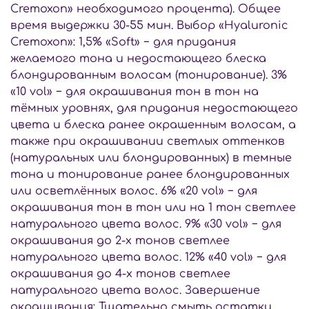
Cremoxon» необходимого процента). Общее
время выдержки 30-55 мин. Выбор «Hyaluronic
Cremoxon»: 1,5% «Soft» − для придания
желаемого тона и недостающего блеска
блондированным волосам (тонирование). 3%
«10 vol» − для окрашивания тон в тон на
тёмных уровнях, для придания недостающего
цвета и блеска ранее окрашенным волосам, а
также при окрашивании светлых оттенков
(натуральных или блондированных) в темные
тона и тонирование ранее блондированных
или осветлённых волос. 6% «20 vol» − для
окрашивания тон в тон или на 1 тон светлее
натурального цвета волос. 9% «30 vol» − для
окрашивания до 2-х тонов светлее
натурального цвета волос. 12% «40 vol» − для
окрашивания до 4-х тонов светлее
натурального цвета волос. Завершение
окрашивания: Тщательно смыть остатки