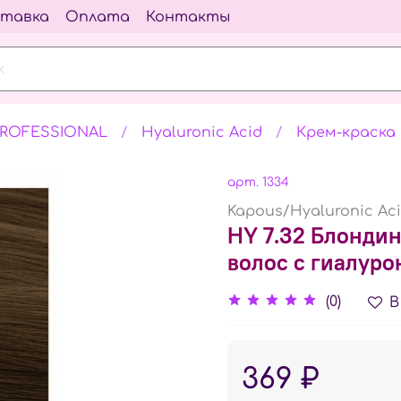
тавка
Оплата
Контакты
PROFESSIONAL
Hyaluronic Acid
Крем-краска 
арт.
1334
Kapous/Hyaluronic Ac
HY 7.32 Блондин
волос с гиалуро
(0)
В
369 ₽