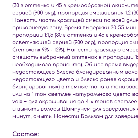
(30 г оттенка и 45 г кремообразной окислит
серией (900 ряд), пропорция смешивания 1:2 (
Нанести часть красящей смеси по всей длин
прикорневую зону. Время выдержки 30-55 м
пропорции 1:1,5 (30 г оттенка и 45 г кремоо
осветляющей серией (900 ряд), пропорция сме
Cremoxon» 9% - 12%). Нанести красящую смес
смешать выбранный оттенок в пропорции 1:2 
необходимого процента). Общее время выдержк
недостающего блеска блондированным волосам
недостающего цвета и блеска ранее окраше
блондированных) в темные тона и тонирован
или на 1 тон светлее натурального цвета вол
vol» − для окрашивания до 4-х тонов светл
и вымыть волосы Шампунем для завершения 
минут, смыть. Нанести Бальзам для заверше
Состав: