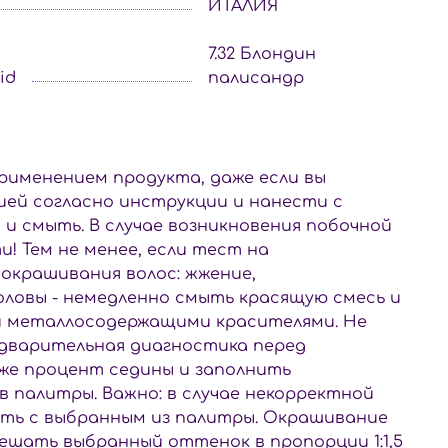
ИТАЛИЯ
7.32 Блондин
id
палисандр
рименением продукта, даже если вы
ией согласно инструкции и нанести с
 и смыть. В случае возникновения побочной
! Тем не менее, если тест на
 окрашивания волос: жжение,
оловы - немедленно смыть красящую смесь и
или металлосодержащими красителями. Не
едварительная диагностика перед
кже процент седины и заполнить
в палитры. Важно: в случае некорректной
ать с выбранным из палитры. Окрашивание
мешать выбранный оттенок в пропорции 1:1,5