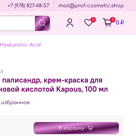
+7 (978) 827-48-57
mail@prof-cosmetic.shop
0
0
0 ₽
Hyaluronic Acid
id
 палисандр, крем-краска для
новой кислотой Kapous, 100 мл
 избранное
В корзину