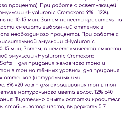
мого процента). При работе с осветляющей
мульсии «Hyaluronic Cremoxon» 9% - 12%).
ь на 10-15 мин. Затем нанести краситель на
ёмкости смешать выбранный оттенок в
oxon» необходимого процента). При работе с
окислительной эмульсии «Hyaluronic
0-15 мин. Затем, в неметаллической ёмкости
ой эмульсии «Hyaluronic Cremoxon»
«Soft» − для придания желаемого тона и
тон в тон на тёмных уровнях, для придания
х оттенков (натуральных или
 6% «20 vol» − для окрашивания тон в тон
ветлее натурального цвета волос. 12% «40
ивания: Тщательно смыть остатки красителя
ы стабилизатор цвета, выдержать 5-7