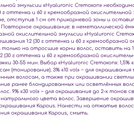
ельной эмульсии «Hyaluronic Cremoxon» необходи
30 г оттенка и 60 г кремообразной окислительной э
е, отступив 1 см от прикорневой зоны и оставит
ин. Повторное окрашивание: в неметаллической 
бразной окислительной эмульсии «Hyaluronic Crem
шивания 1:2 (30 г оттенка и 60 г кремообразной 
ь только на отросшие корни волос, оставить на 1
(30 г оттенка и 60 г кремообразной окислительн
и 30-55 мин. Выбор «Hyaluronic Cremoxon»: 1,5% 
 (тонирование). 3% «10 vol» − для окрашивания 
нным волосам, а также при окрашивании светлы
ие ранее блондированных или осветлённых волос.
ос. 9% «30 vol» − для окрашивания до 2-х тонов с
ее натурального цвета волос. Завершение окраш
окрашивания Kapous. Нанести на отжатые волос
ния окрашивания Kapous, смыть.