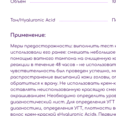
Объём
1
Тон/Hyaluronic Acid
П
Применение:
Меры предосторожности: выполнить тест на
использовали его ранее: смешать небольшое
помощью ватного тампона на очищенную кожу
реакции в течение 48 часов – не использова
чувствительность был проведен успешно, мо
распространение высыпаний кожи головы, от
обратиться к врачу. Не использовать крем-
оставлять неиспользованную красящую смес
окрашиванием: Необходимо определить урове
диагностический лист. Для определения УГТ
диагностики, определения УГТ, плотности 
волос крем-краской «Hyaluronic Acid». Перв