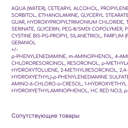
AQUA (WATER), CETEARYL ALCOHOL, PROPYLENE
SORBITOL, ETHANOLAMINE, GLYCERYL STEARAT
GUAR, HYDROXYPROPYLTRIMONIUM CHLORIDE, TE
SERINATE, GLYCERIN, PEG-8/SMDI COPOLYMER,
CYSTINE BIS-PG-PROPYL SILANETRIOL, PARFU
GERANIOL
+/-
p-PHENYLENEDIAMINE, m-AMINOPHENOL, 4-AM
CHLORORESORCINOL, RESORCINOL, p-METHYLAM
HYDROXYTOLUENE, 2-METHYLRESORCINOL, 2,4-
HYDROXYETHYL)-p-PHENYLENEDIAMINE SULFATE,
AMINO-6-CHLORO-o-CRESOL, 1-HYDROXYETHYL 4,
HYDROXYETHYLAMINOPHENOL, HC RED NO.3, 
Сопутствующие товары