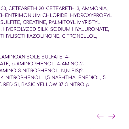
30, CETEARETH-20, CETEARETH-3, AMMONIA,
 BEHENTRIMONIUM CHLORIDE, HYDROXYPROPYL
ULFITE, CREATINE, PALMITOYL MYRISTYL
N, HYDROLYZED SILK, SODIUM HYALURONATE,
ETHYLISOTHIAZOLINONE, CITRONELLOL,
AMINOANISOLE SULFATE, 4-
TE, p-AMINOPHENOL, 4-AMINO-2-
INO-3-NITROPHENOL, N,N-BIS(2-
4-NITROPHENOL, 1,5-NAPHTHALENEDIOL, 5-
ED 51, BASIC YELLOW 87, 3-NITRO-p-