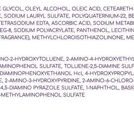
 GLYCOL, OLEYL ALCOHOL, OLEIC ACID, CETEARETH-
E, SODIUM LAURYL SULFATE, POLYQUATERNIUM-22,
TRASODIUM EDTA, ASCORBIC ACID, SODIUM METABIS
 PEG-8, SODIUM POLYACRYLATE, PANTHENOL, LECITHI
M (FRAGRANCE), METHYLCHLOROISOTHIAZOLINONE, M
INO-2-HYDROXYTOLUENE, 2-AMINO-4-HYDROXYETHYL
INOPHENOL SULFATE, TOLUENE-2,5-DIAMINE SULFA
DIAMINOPHENOXYETHANOL Hcl, 4-HYDROXYPROPYLAM
 2-AMINO-3-HYDROXYPYRIDINE, 2-AMINO-6-CHLORO-
5-DIAMINO PYRAZOLE SULFATE, 1-NAPHTHOL, BASIC R
p-METHYLAMINOPHENOL SULFATE