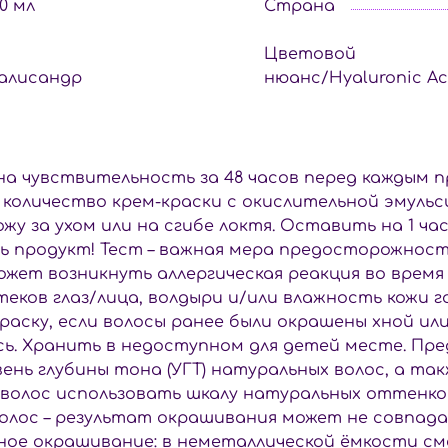
00 мл
Страна
Цветовой
алисандр
нюанс/Hyaluronic Ac
 чувствительность за 48 часов перед каждым п
 количество крем-краски с окислительной эмульс
 за ухом или на сгибе локтя. Оставить на 1 час
ть продукт! Тест – важная мера предосторожности
жет возникнуть аллергическая реакция во время
еков глаз/лица, волдыри и/или влажность кожи г
краску, если волосы ранее были окрашены хной 
ь. Хранить в недоступном для детей месте. Пр
нь глубины тона (УГТ) натуральных волос, а та
 волос использовать шкалу натуральных оттенко
волос – результат окрашивания может не совпад
ичное окрашивание: в неметаллической ёмкости с