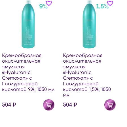
Кремообразная
Кремообразная
окислительная
окислительная
эмульсия
эмульсия
э
«Hyaluronic
«Hyaluronic
«
Cremoxon» с
Cremoxon» с
C
Гиалуроновой
Гиалуроновой
кислотой 9%, 1050 мл
кислотой 1,5%, 1050
к
мл
504 ₽
504 ₽
1