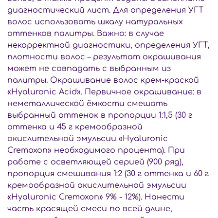
диагностический лист. Для определения УГТ
волос использовать шкалу натуральных
оттенков палитры. Важно: в случае
некорректной диагностики, определения УГТ,
плотности волос – результат окрашивания
может не совпадать с выбранным из
палитры. Окрашивание волос крем-краской
«Hyaluronic Acid». Первичное окрашивание: в
неметаллической ёмкости смешать
выбранный оттенок в пропорции 1:1,5 (30 г
оттенка и 45 г кремообразной
окислительной эмульсии «Hyaluronic
Cremoxon» необходимого процента). При
работе с осветляющей серией (900 ряд),
пропорция смешивания 1:2 (30 г оттенка и 60 г
кремообразной окислительной эмульсии
«Hyaluronic Cremoxon» 9% - 12%). Нанести
часть красящей смеси по всей длине,