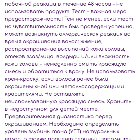
побочной реакции в течение 48 часов – не
использовать продукт! Тест – важная мера
предосторожности! Тем не менее, если тест
на чувствительность был проведен успешно,
может возникнуть аллергическая реакция во
время окрашивания волос: жжение,
распространение высыпаний кожи головы,
отеков глаз/лица, волдыри и/или влажность
кожи головы - немедленно смыть красящую
смесь и обратиться к врачу. Не использовать
крем-краску, если волосы ранее были
окрашены хной или металлосодержащими
красителями. Не оставлять
неиспользованную красящую смесь. Хранить
в недоступном для детей месте.
Предварительная диагностика перед
окрашиванием: Необходимо определить
уровень глубины тона (УГТ) натуральных
волос, а также процент седины и заполнить