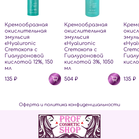
Кремообразная
Кремообразная
Крем
окислительная
окислительная
окис
эмульсия
эмульсия
эмуль
«Hyaluronic
«Hyaluronic
«Hyal
Cremoxon» с
Cremoxon» с
Cremo
Гиалуроновой
Гиалуроновой
Гиал
кислотой 12%, 150
кислотой 3%, 1050
кисло
мл
мл
135 ₽
504 ₽
135 ₽
Оферта и политика конфиденциальности