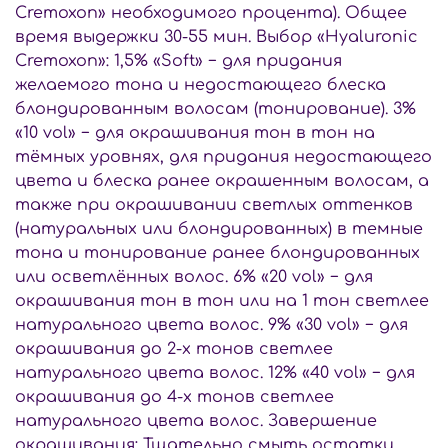
Cremoxon» необходимого процента). Общее
время выдержки 30-55 мин. Выбор «Hyaluronic
Cremoxon»: 1,5% «Soft» − для придания
желаемого тона и недостающего блеска
блондированным волосам (тонирование). 3%
«10 vol» − для окрашивания тон в тон на
тёмных уровнях, для придания недостающего
цвета и блеска ранее окрашенным волосам, а
также при окрашивании светлых оттенков
(натуральных или блондированных) в темные
тона и тонирование ранее блондированных
или осветлённых волос. 6% «20 vol» − для
окрашивания тон в тон или на 1 тон светлее
натурального цвета волос. 9% «30 vol» − для
окрашивания до 2-х тонов светлее
натурального цвета волос. 12% «40 vol» − для
окрашивания до 4-х тонов светлее
натурального цвета волос. Завершение
окрашивания: Тщательно смыть остатки