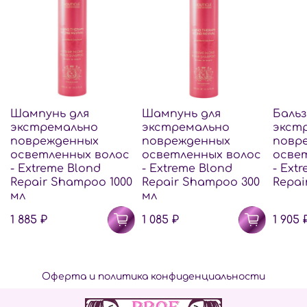
Шампунь для
Шампунь для
Бальз
экстремально
экстремально
экст
поврежденных
поврежденных
повр
осветленных волос
осветленных волос
осве
- Extreme Blond
- Extreme Blond
- Ext
Repair Shampoo 1000
Repair Shampoo 300
Repai
мл
мл
1 885 ₽
1 085 ₽
1 905 
Оферта и политика конфиденциальности