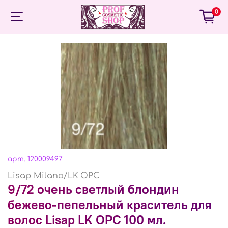
0
арт.
120009497
Lisap Milano/LK OPС
9/72 очень светлый блондин
бежево-пепельный краситель для
волос Lisap LK OPС 100 мл.