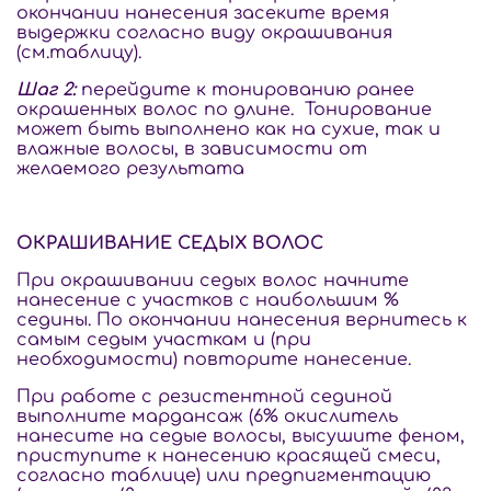
окончании нанесения засеките время
выдержки согласно виду окрашивания
(см.таблицу).
Шаг 2:
перейдите к тонированию ранее
окрашенных волос по длине.
Тонирование
может быть выполнено как на сухие, так и
влажные волосы, в зависимости от
желаемого результата
ОКРАШИВАНИЕ СЕДЫХ ВОЛОС
При окрашивании седых волос начните
нанесение с участков с наибольшим %
седины. По окончании нанесения вернитесь к
самым седым участкам и (при
необходимости) повторите нанесение.
При работе с резистентной сединой
выполните мардансаж (6% окислитель
нанесите на седые волосы, высушите феном,
приступите к нанесению красящей смеси,
согласно таблице) или предпигментацию