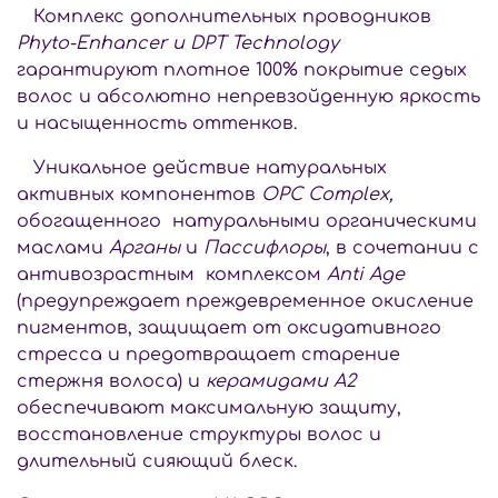
Комплекс дополнительных проводников
Phyto-Enhancer и DPT Technology
гарантируют плотное 100% покрытие седых
волос и абсолютно непревзойденную яркость
и насыщенность оттенков.
Уникальное действие натуральных
активных компонентов
ОРС Сomplex,
обогащенного натуральными органическими
маслами
Арганы
и
Пассифлоры
, в сочетании с
антивозрастным комплексом
Anti Age
(предупреждает преждевременное окисление
пигментов, защищает от оксидативного
стресса и предотвращает старение
стержня волоса) и
керамидами А2
обеспечивают максимальную защиту,
восстановление структуры волос и
длительный сияющий блеск.