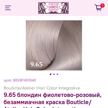
0
арт.
8051811451040
Bouticle/Atelier Hair Color Integrative
9.65 блондин фиолетово-розовый,
безаммиачная краска Воuticle/