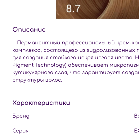
Описание
Перманентный профессиональный крем-крас
комплекса, состоящего из гидролизованных
для создания стойкого искрящегося цвета. 
Pigment Technology) обеспечивает микро­п
кутикулярного слоя, что гарантирует созд
структуры волос.
Характеристики
Бренд
B
Серия
E