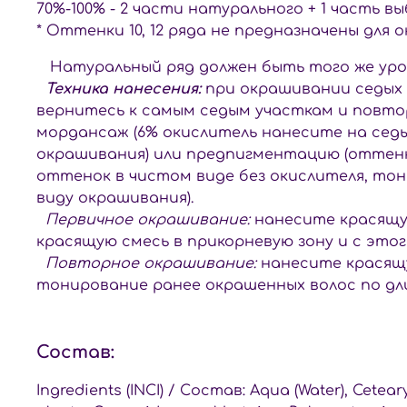
70%-100% - 2 части натурального + 1 часть вы
* Оттенки 10, 12 ряда не предназначены для 
Натуральный ряд должен быть того же уро
Техника нанесения:
при окрашивании седых 
вернитесь к самым седым участкам и повт
мордансаж (6% окислитель нанесите на седы
окрашивания) или предпигментацию (оттенки .
оттенок в чистом виде без окислителя, тон
виду окрашивания).
Первичное окрашивание:
нанесите красящую 
красящую смесь в прикорневую зону и с это
Повторное окрашивание:
нанесите красящу
тонирование ранее окрашенных волос по дли
Состав:
Ingredients (INCI) / Cостав: Aqua (Water), Cete