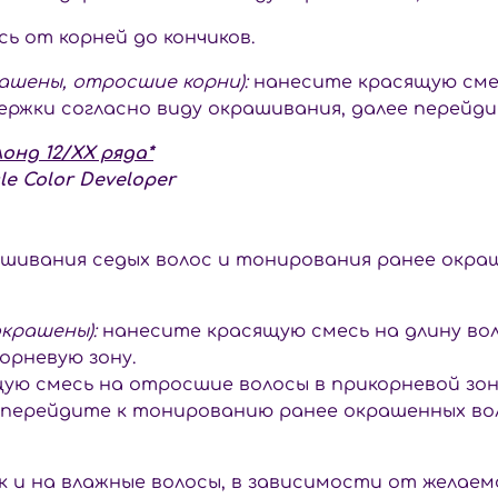
ь от корней до кончиков.
ашены, отросшие корни):
нанесите красящую смес
ержки согласно виду окрашивания, далее перейд
нд 12/ХХ ряда*
e Color Developer
ашивания седых волос и тонирования ранее окраш
крашены):
нанесите красящую смесь на длину волос
орневую зону.
ю смесь на отросшие волосы в прикорневой зоне
е перейдите к тонированию ранее окрашенных во
к и на влажные волосы, в зависимости от желае