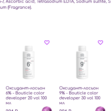
7, Ascorbic acid, Tetrasodium EDTA, Sodium sulfite, 
fum (Fragrance).
Оксидант-лосьон
Оксидант-лосьон
6% - Bouticle color
9% - Bouticle color
developer 20 vol 100
developer 30 vol 100
мл
мл