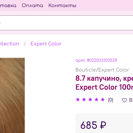
тавка
Оплата
Контакты
llection
Expert Color
арт.
8022033103529
Bouticle/Expert Color
8.7 капучино, кр
Expert Color 100
(0)
В
685 ₽