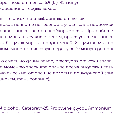
бранного оттенка, 6% (1:1), 45 минут
окрашивания седых волос.
вня тона, что и выбранный оттенок.
волос начните нанесение с участков с наибольш
орите нанесение при необходимости. При работ
е волосы, высушите феном, приступите к нанесе
0 - для холодных направлений; .3 - для теплых на
ким слоем на очаговую седину за 10 минут до на
смесь на длину волос, отступая от кожи головы 1
го момента засеките полное время выдержки сог
ю смесь на отросшие волосы в прикорневой зоне
не (см. тонирование).
aryl alcohol, Ceteareth-25, Propylene glycol, Ammoniu