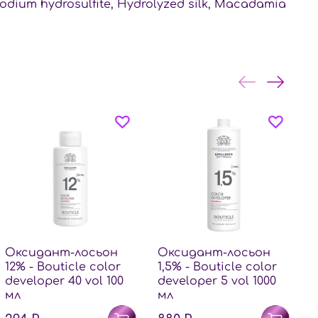
Sodium hydrosulfite, Hydrolyzed silk, Macadamia
Оксидант-лосьон
Оксидант-лосьон
12% - Bouticle color
1,5% - Bouticle color
3
developer 40 vol 100
developer 5 vol 1000
d
мл
мл