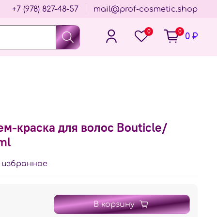
+7 (978) 827-48-57
mail@prof-cosmetic.shop
0
0
0 ₽
ем-краска для волос Bouticle/
ml
 избранное
В корзину