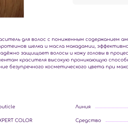
итель для волос с пониженным содержанием ам
 протеинов шелка и масла макадамии, эффективн
Надёжно защищает волосы и кожу головы в процесс
игментам красителя высокую проникающую спосо
ание безупречного косметического цвета при ма
outicle
Линия
XPERT COLOR
Средство