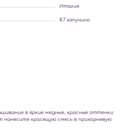
Италия
8.7 капучино
рашивание в яркие медные, красные оттенки:
инут нанесите красящую смесь в прикорневую