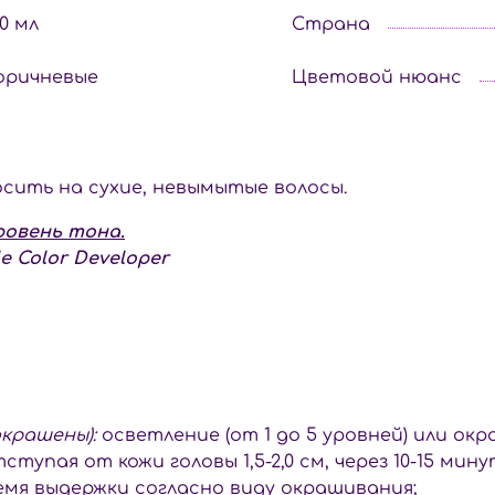
00 мл
Страна
оричневые
Цветовой нюанс
осить на сухие, невымытые волосы.
ровень тона.
 Color Developer
крашены):
осветление (от 1 до 5 уровней) или ок
ступая от кожи головы 1,5-2,0 см, через 10-15 м
емя выдержки согласно виду окрашивания;