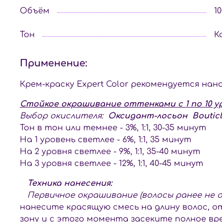
Объём
1
Тон
К
Применение:
Крем-краску Expert Color рекомендуется нан
Стойкое окрашивание оттенками с 1 по 10 у
Выбор окислителя:
Оксидант-лосьон Bouticle
Тон в тон или темнее - 3%, 1:1, 30-35 минут
На 1 уровень светлее - 6%, 1:1, 35 минут
На 2 уровня светлее - 9%, 1:1, 35-40 минут
На 3 уровня светлее - 12%, 1:1, 40-45 минут
Техника нанесения:
Первичное окрашивание (волосы ранее не о
нанесите красящую смесь на длину волос, от
зону и с этого момента засеките полное вр