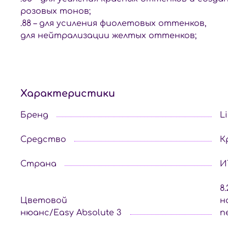
розовых тонов;
.88 – для усиления фиолетовых оттенков,
для нейтрализации желтых оттенков;
Характеристики
Бренд
L
Средство
К
Страна
И
8
Цветовой
н
нюанс/Easy Absolute 3
п