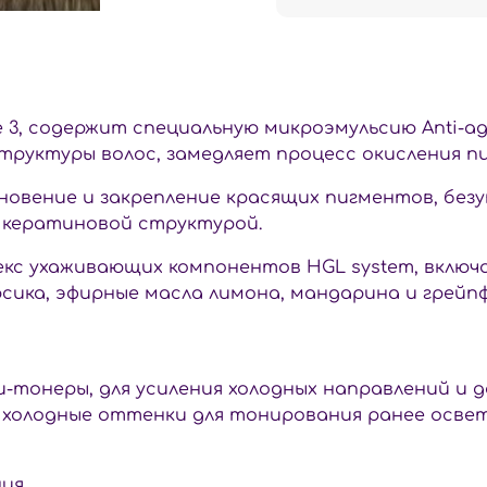
te 3, содержит специальную микроэмульсию Anti-a
руктуры волос, замедляет процесс окисления п
овение и закрепление красящих пигментов, без
 кератиновой структурой.
екс ухаживающих компонентов HGL system, включ
рсика, эфирные масла лимона, мандарина и грейп
нки-тонеры, для усиления холодных направлений 
 холодные оттенки для тонирования ранее освет
ния