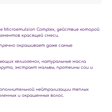
ge Microemulsion Complex, действие которой
игментов красящей смеси.
упречно окрашивает даже самые
ающих хелиогенол, натуральные масла
фрута, экстракт мальвы, протеины сои и
и дополнительной нейтрализации теплых
ленных и окрашенных волос.