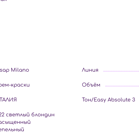
isap Milano
Линия
рем-краски
Объём
ТАЛИЯ
Тон/Easy Absolute 3
.22 светлый блондин
асыщенный
епельный