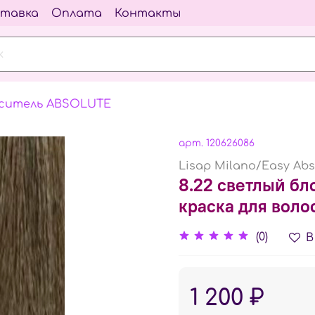
тавка
Оплата
Контакты
ситель ABSOLUTE
арт.
120626086
Lisap Milano/Easy Abs
8.22 светлый б
краска для волос
(0)
В
1 200 ₽