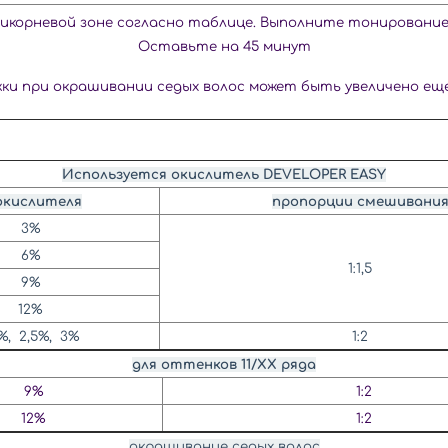
рикорневой зоне согласно
таблице. Выполните тонировани
Оставьте на 45 минут
жки при окрашивании
седых волос может быть увеличено
еще
Используется окислитель DEVELOPER EASY
окислителя
пропорции смешивани
3%
6%
1:1,5
9%
12%
5%, 2,5%, 3%
1:2
для оттенков 11/ХХ ряда
9%
1:2
12%
1:2
окрашивание седых волос