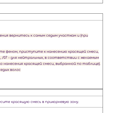
ения вернитесь к самым седым участкам и (при
те феном, приступите к нанесению красящей смеси,
, /07 - для нейтральных, в соответствии с желаемым
о нанесения красящей смеси, выбранной по таблице).
едых волос
есите красящую смесь в
прикорневую зону.