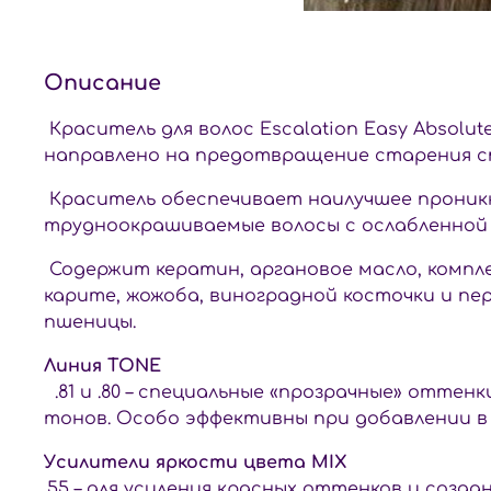
Описание
Краситель для волос Escalation Easy Absolu
направлено на предотвращение старения ст
Краситель обеспечивает наилучшее проникн
трудноокрашиваемые волосы с ослабленной
Содержит кератин, аргановое масло, компл
карите, жожоба, виноградной косточки и пе
пшеницы.
Линия TONE
.81 и .80 – специальные «прозрачные» отте
тонов. Особо эффективны при добавлении в
Усилители яркости цвета MIX
.55 – для усиления красных оттенков и созда