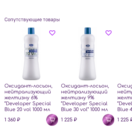
Сопутствующие товары
Оксидант-лосьон,
Оксидант-лосьон,
Окси
нейтрализующий
нейтрализующий
нейт
желтизну 6%
желтизну 9%
желти
“Developer Special
“Developer Special
“Deve
Blue 20 vol 1000 мл
Blue 30 vol” 1000 мл
Blue 4
1 360 ₽
1 225 ₽
1 225 