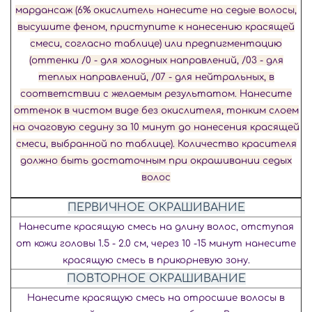
мардансаж (6% окислитель нанесите на седые волосы,
высушите феном, приступите к нанесению красящей
смеси, согласно таблице) или предпигментацию
(оттенки /0 - для холодных направлений, /03 - для
теплых направлений, /07 - для нейтральных, в
соответствии с желаемым результатом. Нанесите
оттенок в чистом виде без окислителя, тонким слоем
на очаговую седину за 10 минут до нанесения красящей
смеси, выбранной по таблице). Количество красителя
должно быть достаточным при окрашивании седых
волос
ПЕРВИЧНОЕ ОКРАШИВАНИЕ
Нанесите красящую смесь на длину
волос, отступая
от кожи головы
1.5 - 2.0 см, через 10 -15 минут
нанесите
красящую смесь в
прикорневую зону.
ПОВТОРНОЕ ОКРАШИВАНИЕ
Нанесите красящую смесь на отросшие
волосы в