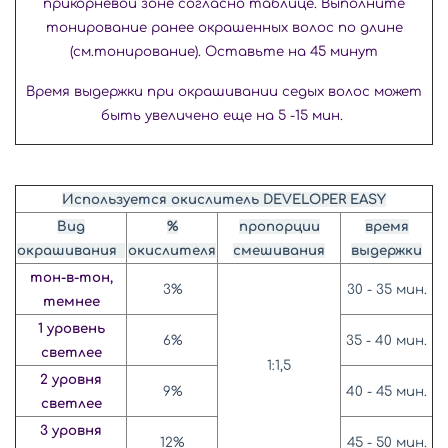
прикорневой зоне согласно
таблице. Выполните
тонирование
ранее окрашенных волос по длине
(см.тонирование).
Оставьте на 45 минут
Время выдержки при окрашивании
седых волос может
быть увеличено
еще на 5 -15 мин.
Используется окислитель DEVELOPER EASY
Вид
%
пропорции
время
окрашивания
окислителя
смешивания
выдержки
тон-в-тон,
3%
30 - 35 мин.
темнее
1 уровень
6%
35 - 40 мин.
светлее
1:1,5
2 уровня
9%
40 - 45 мин.
светлее
3 уровня
12%
45 - 50 мин.