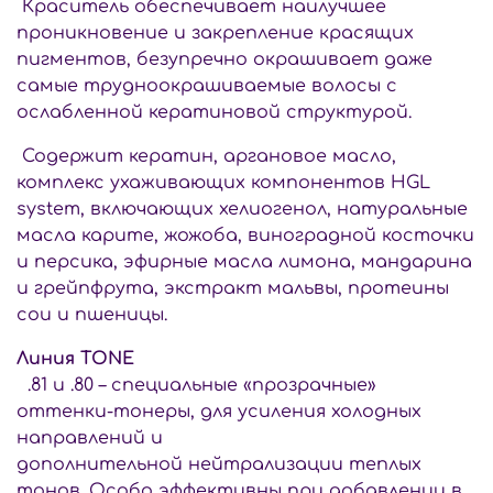
Краситель обеспечивает наилучшее
проникновение и закрепление красящих
пигментов, безупречно окрашивает даже
самые трудноокрашиваемые волосы с
ослабленной кератиновой структурой.
Содержит кератин, аргановое масло,
комплекс ухаживающих компонентов HGL
system, включающих хелиогенол, натуральные
масла карите, жожоба, виноградной косточки
и персика, эфирные масла лимона, мандарина
и грейпфрута, экстракт мальвы, протеины
сои и пшеницы.
Линия TONE
.81 и .80 – специальные «прозрачные»
оттенки-тонеры, для усиления холодных
направлений и
дополнительной нейтрализации теплых
тонов. Особо эффективны при добавлении в