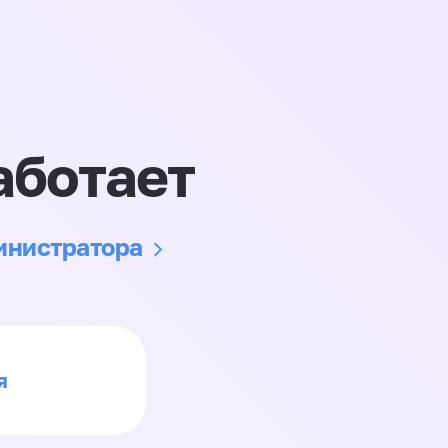
аботает
министратора
я